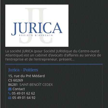
La société JURICA (pour Société JURIdique du Centre-ouest
Atlantique) est un cabinet d’avocats d’affaires au service de
l’entreprise et de l’entrepreneur, présent...
Jurica - Poitiers
15, rue du Pré Médard
CS 60269
86281
SAINT-BENOÎT CEDEX
Contact
05 49 01 62 62
05 49 01 64 92