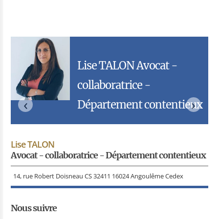
Lise TALON Avocat -
collaboratrice -
‹
›
Département contentieux
Lise TALON
Avocat - collaboratrice - Département contentieux
14, rue Robert Doisneau CS 32411 16024 Angoulême Cedex
Nous suivre