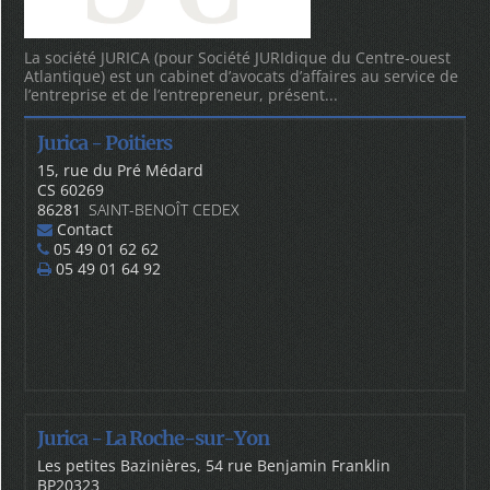
La société JURICA (pour Société JURIdique du Centre-ouest
Atlantique) est un cabinet d’avocats d’affaires au service de
l’entreprise et de l’entrepreneur, présent...
Jurica - Poitiers
15, rue du Pré Médard
CS 60269
86281
SAINT-BENOÎT CEDEX
Contact
05 49 01 62 62
05 49 01 64 92
Jurica - La Roche-sur-Yon
Les petites Bazinières, 54 rue Benjamin Franklin
BP20323