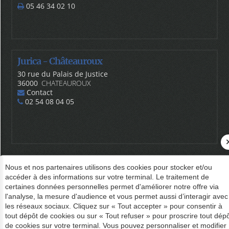
05 46 34 02 10
Jurica - Châteauroux
30 rue du Palais de Justice
36000
CHATEAUROUX
Contact
02 54 08 04 05
Plan du site
Administration
Contact
Nous et nos partenaires utilisons des cookies pour stocker et/ou
accéder à des informations sur votre terminal. Le traitement de
Politique de confidentialité
Gestion des cookies
certaines données personnelles permet d'améliorer notre offre via
l'analyse, la mesure d'audience et vous permet aussi d’interagir avec
les réseaux sociaux. Cliquez sur « Tout accepter » pour consentir à
tout dépôt de cookies ou sur « Tout refuser » pour proscrire tout dép
de cookies sur votre terminal. Vous pouvez personnaliser et modifier