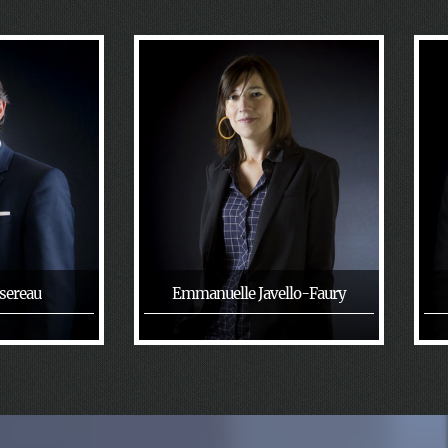
sereau
Emmanuelle Javello-Faury