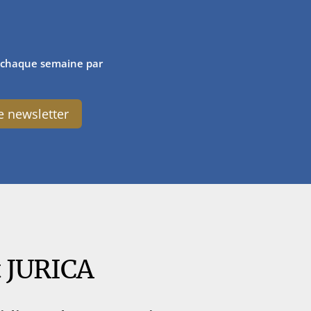
ls chaque semaine par
e newsletter
t JURICA